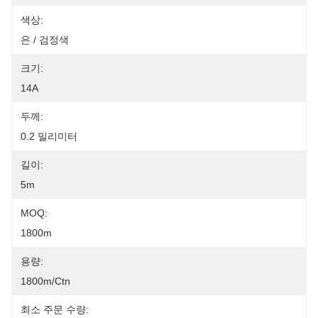
색상:
은 / 검정색
크기:
14A
두께:
0.2 밀리미터
길이:
5m
MOQ:
1800m
용량:
1800m/ctn
최소 주문 수량: