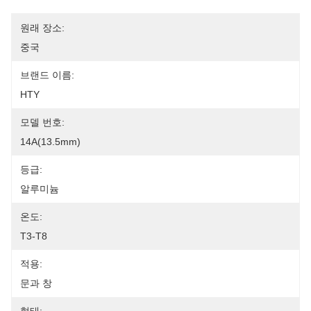
원래 장소:
중국
브랜드 이름:
HTY
모델 번호:
14A(13.5mm)
등급:
알루미늄
온도:
T3-T8
적용:
문과 창