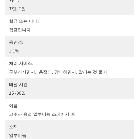
형태:
T형, T형
합금 또는 아니:
합금입니다
용인성:
± 1%
처리 서비스:
구부러지면서,, 용접되, 강타하면서, 잘리는 것 풀기
배달 시간:
15~30일
이름:
고주파 용접 알루미늄 스페이서 바
소재:
알루미늄