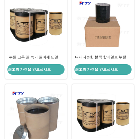
부틸 고무 열 녹기 밀폐제 단열 유
다재다능한 블랙 핫메일트 부틸 고
리용 HTY 밀폐제 모든 시나리오에
무 밀착제
이상적입니다.
최고의 가격을 얻으십시오
최고의 가격을 얻으십시오