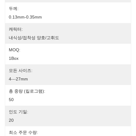
두께:
0.13mm-0.35mm
캐릭터:
내식성/접착성 양호/고휘도
MOQ:
1Box
모든 사이즈:
4---27mm
총 중량 (킬로그램):
50
인도 기일:
20
최소 주문 수량: