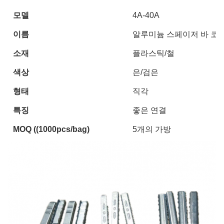
모델
4A-40A
이름
알루미늄 스페이저 바 코너
소재
플라스틱/철
색상
은/검은
형태
직각
특징
좋은 연결
MOQ ((1000pcs/bag)
5개의 가방