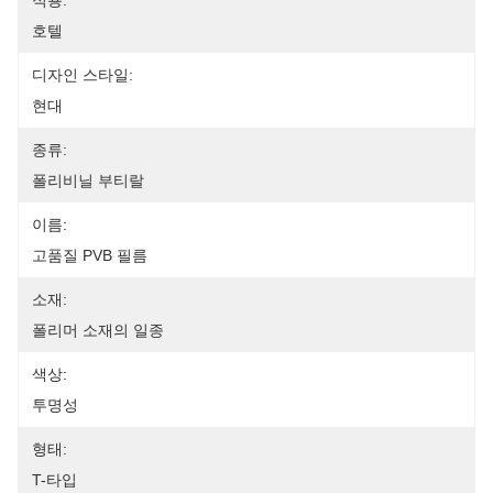
적용:
호텔
디자인 스타일:
현대
종류:
폴리비닐 부티랄
이름:
고품질 PVB 필름
소재:
폴리머 소재의 일종
색상:
투명성
형태:
T-타입